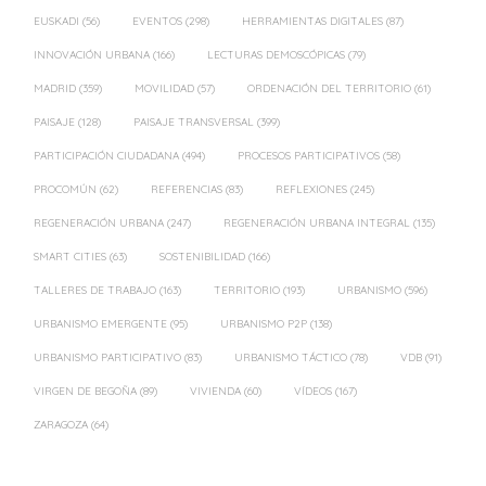
EUSKADI
(56)
EVENTOS
(298)
HERRAMIENTAS DIGITALES
(87)
INNOVACIÓN URBANA
(166)
LECTURAS DEMOSCÓPICAS
(79)
MADRID
(359)
MOVILIDAD
(57)
ORDENACIÓN DEL TERRITORIO
(61)
PAISAJE
(128)
PAISAJE TRANSVERSAL
(399)
PARTICIPACIÓN CIUDADANA
(494)
PROCESOS PARTICIPATIVOS
(58)
PROCOMÚN
(62)
REFERENCIAS
(83)
REFLEXIONES
(245)
REGENERACIÓN URBANA
(247)
REGENERACIÓN URBANA INTEGRAL
(135)
SMART CITIES
(63)
SOSTENIBILIDAD
(166)
TALLERES DE TRABAJO
(163)
TERRITORIO
(193)
URBANISMO
(596)
URBANISMO EMERGENTE
(95)
URBANISMO P2P
(138)
URBANISMO PARTICIPATIVO
(83)
URBANISMO TÁCTICO
(78)
VDB
(91)
VIRGEN DE BEGOÑA
(89)
VIVIENDA
(60)
VÍDEOS
(167)
ZARAGOZA
(64)