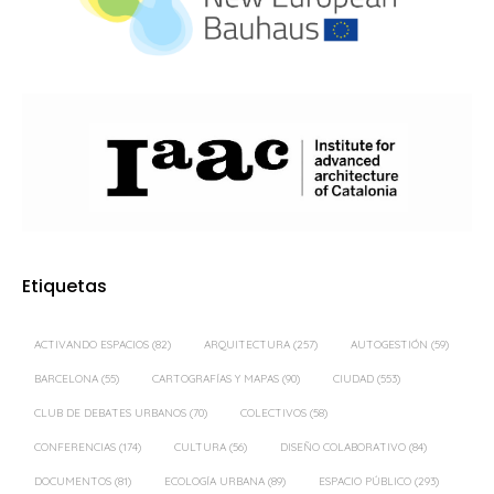
Etiquetas
ACTIVANDO ESPACIOS
(82)
ARQUITECTURA
(257)
AUTOGESTIÓN
(59)
BARCELONA
(55)
CARTOGRAFÍAS Y MAPAS
(90)
CIUDAD
(553)
CLUB DE DEBATES URBANOS
(70)
COLECTIVOS
(58)
CONFERENCIAS
(174)
CULTURA
(56)
DISEÑO COLABORATIVO
(84)
DOCUMENTOS
(81)
ECOLOGÍA URBANA
(89)
ESPACIO PÚBLICO
(293)