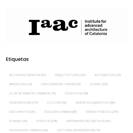
Etiquetas
ACTIVANDO ESPACIOS
(82)
ARQUITECTURA
(257)
AUTOGESTIÓN
(59)
BARCELONA
(55)
CARTOGRAFÍAS Y MAPAS
(90)
CIUDAD
(553)
CLUB DE DEBATES URBANOS
(70)
COLECTIVOS
(58)
CONFERENCIAS
(174)
CULTURA
(56)
DISEÑO COLABORATIVO
(84)
DOCUMENTOS
(81)
ECOLOGÍA URBANA
(89)
ESPACIO PÚBLICO
(293)
EUSKADI
(56)
EVENTOS
(298)
HERRAMIENTAS DIGITALES
(87)
INNOVACIÓN URBANA
(166)
LECTURAS DEMOSCÓPICAS
(79)
MADRID
(359)
MOVILIDAD
(57)
ORDENACIÓN DEL TERRITORIO
(61)
PAISAJE
(128)
PAISAJE TRANSVERSAL
(399)