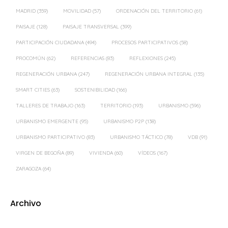
PARTICIPACIÓN CIUDADANA
(494)
PROCESOS PARTICIPATIVOS
(58)
PROCOMÚN
(62)
REFERENCIAS
(83)
REFLEXIONES
(245)
REGENERACIÓN URBANA
(247)
REGENERACIÓN URBANA INTEGRAL
(135)
SMART CITIES
(63)
SOSTENIBILIDAD
(166)
TALLERES DE TRABAJO
(163)
TERRITORIO
(193)
URBANISMO
(596)
URBANISMO EMERGENTE
(95)
URBANISMO P2P
(138)
URBANISMO PARTICIPATIVO
(83)
URBANISMO TÁCTICO
(78)
VDB
(91)
VIRGEN DE BEGOÑA
(89)
VIVIENDA
(60)
VÍDEOS
(167)
ZARAGOZA
(64)
Archivo
2026
(16)
2025
(18)
2024
(39)