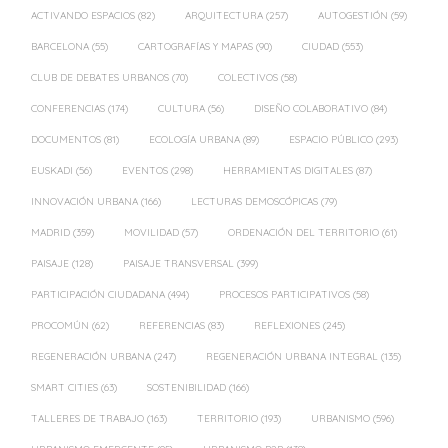
ACTIVANDO ESPACIOS
(82)
ARQUITECTURA
(257)
AUTOGESTIÓN
(59)
BARCELONA
(55)
CARTOGRAFÍAS Y MAPAS
(90)
CIUDAD
(553)
CLUB DE DEBATES URBANOS
(70)
COLECTIVOS
(58)
CONFERENCIAS
(174)
CULTURA
(56)
DISEÑO COLABORATIVO
(84)
DOCUMENTOS
(81)
ECOLOGÍA URBANA
(89)
ESPACIO PÚBLICO
(293)
EUSKADI
(56)
EVENTOS
(298)
HERRAMIENTAS DIGITALES
(87)
INNOVACIÓN URBANA
(166)
LECTURAS DEMOSCÓPICAS
(79)
MADRID
(359)
MOVILIDAD
(57)
ORDENACIÓN DEL TERRITORIO
(61)
PAISAJE
(128)
PAISAJE TRANSVERSAL
(399)
PARTICIPACIÓN CIUDADANA
(494)
PROCESOS PARTICIPATIVOS
(58)
PROCOMÚN
(62)
REFERENCIAS
(83)
REFLEXIONES
(245)
REGENERACIÓN URBANA
(247)
REGENERACIÓN URBANA INTEGRAL
(135)
SMART CITIES
(63)
SOSTENIBILIDAD
(166)
TALLERES DE TRABAJO
(163)
TERRITORIO
(193)
URBANISMO
(596)