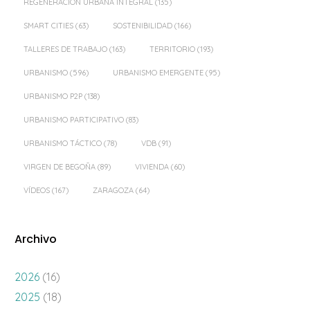
REGENERACIÓN URBANA INTEGRAL
(135)
SMART CITIES
(63)
SOSTENIBILIDAD
(166)
TALLERES DE TRABAJO
(163)
TERRITORIO
(193)
URBANISMO
(596)
URBANISMO EMERGENTE
(95)
URBANISMO P2P
(138)
URBANISMO PARTICIPATIVO
(83)
URBANISMO TÁCTICO
(78)
VDB
(91)
VIRGEN DE BEGOÑA
(89)
VIVIENDA
(60)
VÍDEOS
(167)
ZARAGOZA
(64)
Archivo
2026
(16)
2025
(18)