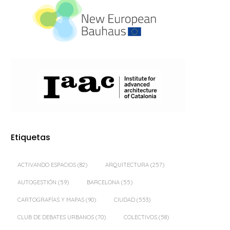
Etiquetas
ACTIVANDO ESPACIOS
(82)
ARQUITECTURA
(257)
AUTOGESTIÓN
(59)
BARCELONA
(55)
CARTOGRAFÍAS Y MAPAS
(90)
CIUDAD
(553)
CLUB DE DEBATES URBANOS
(70)
COLECTIVOS
(58)