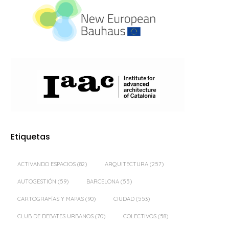
Etiquetas
ACTIVANDO ESPACIOS
(82)
ARQUITECTURA
(257)
AUTOGESTIÓN
(59)
BARCELONA
(55)
CARTOGRAFÍAS Y MAPAS
(90)
CIUDAD
(553)
CLUB DE DEBATES URBANOS
(70)
COLECTIVOS
(58)