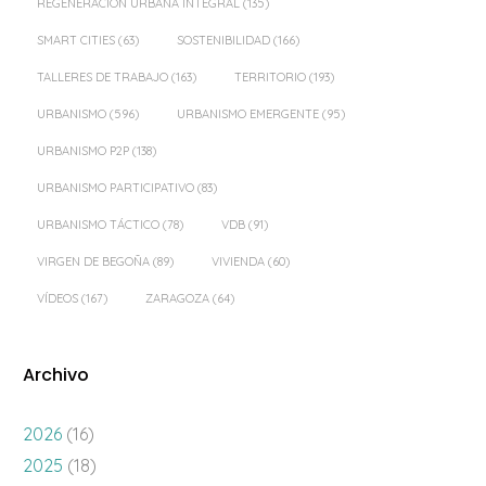
REGENERACIÓN URBANA INTEGRAL
(135)
SMART CITIES
(63)
SOSTENIBILIDAD
(166)
TALLERES DE TRABAJO
(163)
TERRITORIO
(193)
URBANISMO
(596)
URBANISMO EMERGENTE
(95)
URBANISMO P2P
(138)
URBANISMO PARTICIPATIVO
(83)
URBANISMO TÁCTICO
(78)
VDB
(91)
VIRGEN DE BEGOÑA
(89)
VIVIENDA
(60)
VÍDEOS
(167)
ZARAGOZA
(64)
Archivo
2026
(16)
2025
(18)