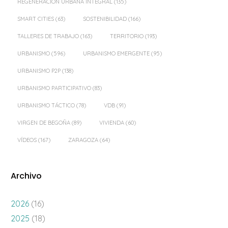
REGENERACIÓN URBANA INTEGRAL
(135)
SMART CITIES
(63)
SOSTENIBILIDAD
(166)
TALLERES DE TRABAJO
(163)
TERRITORIO
(193)
URBANISMO
(596)
URBANISMO EMERGENTE
(95)
URBANISMO P2P
(138)
URBANISMO PARTICIPATIVO
(83)
URBANISMO TÁCTICO
(78)
VDB
(91)
VIRGEN DE BEGOÑA
(89)
VIVIENDA
(60)
VÍDEOS
(167)
ZARAGOZA
(64)
Archivo
2026
(16)
2025
(18)