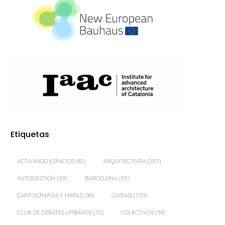
Etiquetas
ACTIVANDO ESPACIOS
(82)
ARQUITECTURA
(257)
AUTOGESTIÓN
(59)
BARCELONA
(55)
CARTOGRAFÍAS Y MAPAS
(90)
CIUDAD
(553)
CLUB DE DEBATES URBANOS
(70)
COLECTIVOS
(58)