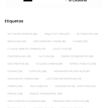
Etiquetas
ACTIVANDO ESPACIOS
(82)
ARQUITECTURA
(257)
AUTOGESTIÓN
(59)
BARCELONA
(55)
CARTOGRAFÍAS Y MAPAS
(90)
CIUDAD
(553)
CLUB DE DEBATES URBANOS
(70)
COLECTIVOS
(58)
CONFERENCIAS
(174)
CULTURA
(56)
DISEÑO COLABORATIVO
(84)
DOCUMENTOS
(81)
ECOLOGÍA URBANA
(89)
ESPACIO PÚBLICO
(293)
EUSKADI
(56)
EVENTOS
(298)
HERRAMIENTAS DIGITALES
(87)
INNOVACIÓN URBANA
(166)
LECTURAS DEMOSCÓPICAS
(79)
MADRID
(359)
MOVILIDAD
(57)
ORDENACIÓN DEL TERRITORIO
(61)
PAISAJE
(128)
PAISAJE TRANSVERSAL
(399)
PARTICIPACIÓN CIUDADANA
(494)
PROCESOS PARTICIPATIVOS
(58)