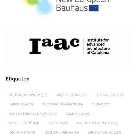
Etiquetas
ACTIVANDO ESPACIOS
(82)
ARQUITECTURA
(257)
AUTOGESTIÓN
(59)
BARCELONA
(55)
CARTOGRAFÍAS Y MAPAS
(90)
CIUDAD
(553)
CLUB DE DEBATES URBANOS
(70)
COLECTIVOS
(58)
CONFERENCIAS
(174)
CULTURA
(56)
DISEÑO COLABORATIVO
(84)
DOCUMENTOS
(81)
ECOLOGÍA URBANA
(89)
ESPACIO PÚBLICO
(293)