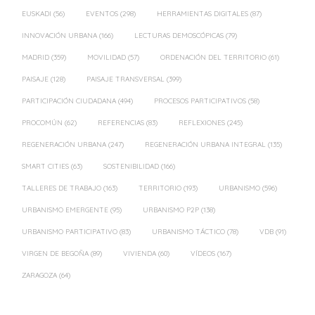
EUSKADI
(56)
EVENTOS
(298)
HERRAMIENTAS DIGITALES
(87)
INNOVACIÓN URBANA
(166)
LECTURAS DEMOSCÓPICAS
(79)
MADRID
(359)
MOVILIDAD
(57)
ORDENACIÓN DEL TERRITORIO
(61)
PAISAJE
(128)
PAISAJE TRANSVERSAL
(399)
PARTICIPACIÓN CIUDADANA
(494)
PROCESOS PARTICIPATIVOS
(58)
PROCOMÚN
(62)
REFERENCIAS
(83)
REFLEXIONES
(245)
REGENERACIÓN URBANA
(247)
REGENERACIÓN URBANA INTEGRAL
(135)
SMART CITIES
(63)
SOSTENIBILIDAD
(166)
TALLERES DE TRABAJO
(163)
TERRITORIO
(193)
URBANISMO
(596)
URBANISMO EMERGENTE
(95)
URBANISMO P2P
(138)
URBANISMO PARTICIPATIVO
(83)
URBANISMO TÁCTICO
(78)
VDB
(91)
VIRGEN DE BEGOÑA
(89)
VIVIENDA
(60)
VÍDEOS
(167)
ZARAGOZA
(64)