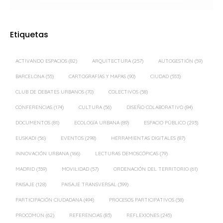
Etiquetas
ACTIVANDO ESPACIOS
(82)
ARQUITECTURA
(257)
AUTOGESTIÓN
(59)
BARCELONA
(55)
CARTOGRAFÍAS Y MAPAS
(90)
CIUDAD
(553)
CLUB DE DEBATES URBANOS
(70)
COLECTIVOS
(58)
CONFERENCIAS
(174)
CULTURA
(56)
DISEÑO COLABORATIVO
(84)
DOCUMENTOS
(81)
ECOLOGÍA URBANA
(89)
ESPACIO PÚBLICO
(293)
EUSKADI
(56)
EVENTOS
(298)
HERRAMIENTAS DIGITALES
(87)
INNOVACIÓN URBANA
(166)
LECTURAS DEMOSCÓPICAS
(79)
MADRID
(359)
MOVILIDAD
(57)
ORDENACIÓN DEL TERRITORIO
(61)
PAISAJE
(128)
PAISAJE TRANSVERSAL
(399)
PARTICIPACIÓN CIUDADANA
(494)
PROCESOS PARTICIPATIVOS
(58)
PROCOMÚN
(62)
REFERENCIAS
(83)
REFLEXIONES
(245)