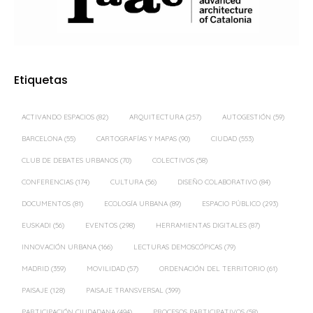
Etiquetas
ACTIVANDO ESPACIOS
(82)
ARQUITECTURA
(257)
AUTOGESTIÓN
(59)
BARCELONA
(55)
CARTOGRAFÍAS Y MAPAS
(90)
CIUDAD
(553)
CLUB DE DEBATES URBANOS
(70)
COLECTIVOS
(58)
CONFERENCIAS
(174)
CULTURA
(56)
DISEÑO COLABORATIVO
(84)
DOCUMENTOS
(81)
ECOLOGÍA URBANA
(89)
ESPACIO PÚBLICO
(293)
EUSKADI
(56)
EVENTOS
(298)
HERRAMIENTAS DIGITALES
(87)
INNOVACIÓN URBANA
(166)
LECTURAS DEMOSCÓPICAS
(79)
MADRID
(359)
MOVILIDAD
(57)
ORDENACIÓN DEL TERRITORIO
(61)
PAISAJE
(128)
PAISAJE TRANSVERSAL
(399)
PARTICIPACIÓN CIUDADANA
(494)
PROCESOS PARTICIPATIVOS
(58)