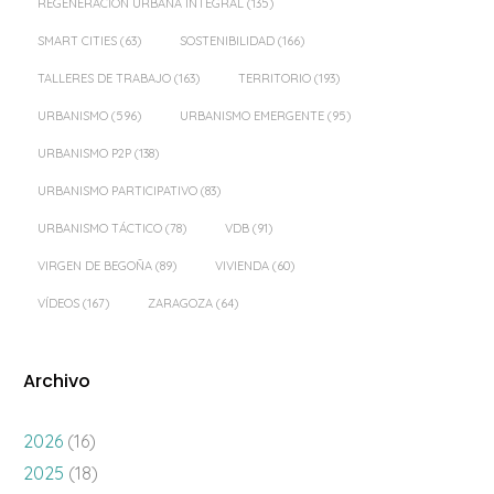
REGENERACIÓN URBANA INTEGRAL
(135)
SMART CITIES
(63)
SOSTENIBILIDAD
(166)
TALLERES DE TRABAJO
(163)
TERRITORIO
(193)
URBANISMO
(596)
URBANISMO EMERGENTE
(95)
URBANISMO P2P
(138)
URBANISMO PARTICIPATIVO
(83)
URBANISMO TÁCTICO
(78)
VDB
(91)
VIRGEN DE BEGOÑA
(89)
VIVIENDA
(60)
VÍDEOS
(167)
ZARAGOZA
(64)
Archivo
2026
(16)
2025
(18)