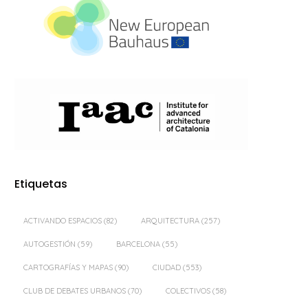
Etiquetas
ACTIVANDO ESPACIOS
(82)
ARQUITECTURA
(257)
AUTOGESTIÓN
(59)
BARCELONA
(55)
CARTOGRAFÍAS Y MAPAS
(90)
CIUDAD
(553)
CLUB DE DEBATES URBANOS
(70)
COLECTIVOS
(58)