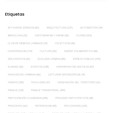
ACTIVANDO ESPACIOS
(82)
ARQUITECTURA
(257)
AUTOGESTIÓN
(59)
BARCELONA
(55)
CARTOGRAFÍAS Y MAPAS
(90)
CIUDAD
(553)
CLUB DE DEBATES URBANOS
(70)
COLECTIVOS
(58)
CONFERENCIAS
(174)
CULTURA
(56)
DISEÑO COLABORATIVO
(84)
DOCUMENTOS
(81)
ECOLOGÍA URBANA
(89)
ESPACIO PÚBLICO
(293)
EUSKADI
(56)
EVENTOS
(298)
HERRAMIENTAS DIGITALES
(87)
INNOVACIÓN URBANA
(166)
LECTURAS DEMOSCÓPICAS
(79)
MADRID
(359)
MOVILIDAD
(57)
ORDENACIÓN DEL TERRITORIO
(61)
PAISAJE
(128)
PAISAJE TRANSVERSAL
(399)
PARTICIPACIÓN CIUDADANA
(494)
PROCESOS PARTICIPATIVOS
(58)
PROCOMÚN
(62)
REFERENCIAS
(83)
REFLEXIONES
(245)
REGENERACIÓN URBANA
(247)
REGENERACIÓN URBANA INTEGRAL
(135)
SMART CITIES
(63)
SOSTENIBILIDAD
(166)
TALLERES DE TRABAJO
(163)
TERRITORIO
(193)
URBANISMO
(596)