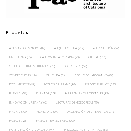
Etiquetas
ACTIVANDO ESPACIOS
(82)
ARQUITECTURA
(257)
AUTOGESTIÓN
(59)
BARCELONA
(55)
CARTOGRAFÍAS Y MAPAS
(90)
CIUDAD
(553)
CLUB DE DEBATES URBANOS
(70)
COLECTIVOS
(58)
CONFERENCIAS
(174)
CULTURA
(56)
DISEÑO COLABORATIVO
(84)
DOCUMENTOS
(81)
ECOLOGÍA URBANA
(89)
ESPACIO PÚBLICO
(293)
EUSKADI
(56)
EVENTOS
(298)
HERRAMIENTAS DIGITALES
(87)
INNOVACIÓN URBANA
(166)
LECTURAS DEMOSCÓPICAS
(79)
MADRID
(359)
MOVILIDAD
(57)
ORDENACIÓN DEL TERRITORIO
(61)
PAISAJE
(128)
PAISAJE TRANSVERSAL
(399)
PARTICIPACIÓN CIUDADANA
(494)
PROCESOS PARTICIPATIVOS
(58)