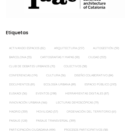
Etiquetas
ACTIVANDO ESPACIOS
(82)
ARQUITECTURA
(257)
AUTOGESTIÓN
(59)
BARCELONA
(55)
CARTOGRAFÍAS Y MAPAS
(90)
CIUDAD
(553)
CLUB DE DEBATES URBANOS
(70)
COLECTIVOS
(58)
CONFERENCIAS
(174)
CULTURA
(56)
DISEÑO COLABORATIVO
(84)
DOCUMENTOS
(81)
ECOLOGÍA URBANA
(89)
ESPACIO PÚBLICO
(293)
EUSKADI
(56)
EVENTOS
(298)
HERRAMIENTAS DIGITALES
(87)
INNOVACIÓN URBANA
(166)
LECTURAS DEMOSCÓPICAS
(79)
MADRID
(359)
MOVILIDAD
(57)
ORDENACIÓN DEL TERRITORIO
(61)
PAISAJE
(128)
PAISAJE TRANSVERSAL
(399)
PARTICIPACIÓN CIUDADANA
(494)
PROCESOS PARTICIPATIVOS
(58)