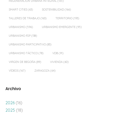
REGENERACIÓN URBANA INTEGRAL
(135)
SMART CITIES
(63)
SOSTENIBILIDAD
(166)
TALLERES DE TRABAJO
(163)
TERRITORIO
(193)
URBANISMO
(596)
URBANISMO EMERGENTE
(95)
URBANISMO P2P
(138)
URBANISMO PARTICIPATIVO
(83)
URBANISMO TÁCTICO
(78)
VDB
(91)
VIRGEN DE BEGOÑA
(89)
VIVIENDA
(60)
VÍDEOS
(167)
ZARAGOZA
(64)
Archivo
2026
(16)
2025
(18)