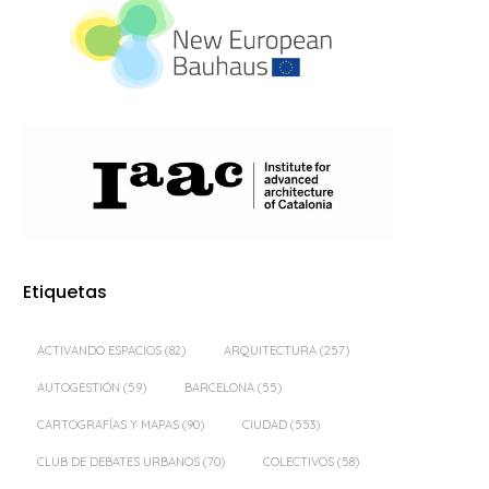
Etiquetas
ACTIVANDO ESPACIOS
(82)
ARQUITECTURA
(257)
AUTOGESTIÓN
(59)
BARCELONA
(55)
CARTOGRAFÍAS Y MAPAS
(90)
CIUDAD
(553)
CLUB DE DEBATES URBANOS
(70)
COLECTIVOS
(58)