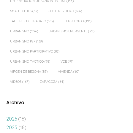
REGENERACIÓN URBANA INTEGRAL
(135)
SMART CITIES
(63)
SOSTENIBILIDAD
(166)
TALLERES DE TRABAJO
(163)
TERRITORIO
(193)
URBANISMO
(596)
URBANISMO EMERGENTE
(95)
URBANISMO P2P
(138)
URBANISMO PARTICIPATIVO
(83)
URBANISMO TÁCTICO
(78)
VDB
(91)
VIRGEN DE BEGOÑA
(89)
VIVIENDA
(60)
VÍDEOS
(167)
ZARAGOZA
(64)
Archivo
2026
(16)
2025
(18)