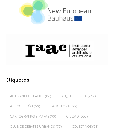
Etiquetas
ACTIVANDO ESPACIOS
(82)
ARQUITECTURA
(257)
AUTOGESTIÓN
(59)
BARCELONA
(55)
CARTOGRAFÍAS Y MAPAS
(90)
CIUDAD
(553)
CLUB DE DEBATES URBANOS
(70)
COLECTIVOS
(58)