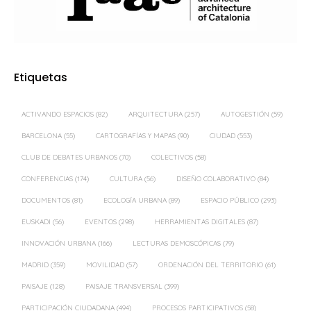
Etiquetas
ACTIVANDO ESPACIOS
(82)
ARQUITECTURA
(257)
AUTOGESTIÓN
(59)
BARCELONA
(55)
CARTOGRAFÍAS Y MAPAS
(90)
CIUDAD
(553)
CLUB DE DEBATES URBANOS
(70)
COLECTIVOS
(58)
CONFERENCIAS
(174)
CULTURA
(56)
DISEÑO COLABORATIVO
(84)
DOCUMENTOS
(81)
ECOLOGÍA URBANA
(89)
ESPACIO PÚBLICO
(293)
EUSKADI
(56)
EVENTOS
(298)
HERRAMIENTAS DIGITALES
(87)
INNOVACIÓN URBANA
(166)
LECTURAS DEMOSCÓPICAS
(79)
MADRID
(359)
MOVILIDAD
(57)
ORDENACIÓN DEL TERRITORIO
(61)
PAISAJE
(128)
PAISAJE TRANSVERSAL
(399)
PARTICIPACIÓN CIUDADANA
(494)
PROCESOS PARTICIPATIVOS
(58)