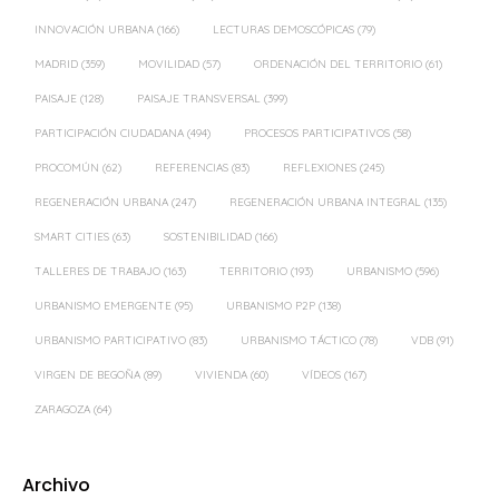
INNOVACIÓN URBANA
(166)
LECTURAS DEMOSCÓPICAS
(79)
MADRID
(359)
MOVILIDAD
(57)
ORDENACIÓN DEL TERRITORIO
(61)
PAISAJE
(128)
PAISAJE TRANSVERSAL
(399)
PARTICIPACIÓN CIUDADANA
(494)
PROCESOS PARTICIPATIVOS
(58)
PROCOMÚN
(62)
REFERENCIAS
(83)
REFLEXIONES
(245)
REGENERACIÓN URBANA
(247)
REGENERACIÓN URBANA INTEGRAL
(135)
SMART CITIES
(63)
SOSTENIBILIDAD
(166)
TALLERES DE TRABAJO
(163)
TERRITORIO
(193)
URBANISMO
(596)
URBANISMO EMERGENTE
(95)
URBANISMO P2P
(138)
URBANISMO PARTICIPATIVO
(83)
URBANISMO TÁCTICO
(78)
VDB
(91)
VIRGEN DE BEGOÑA
(89)
VIVIENDA
(60)
VÍDEOS
(167)
ZARAGOZA
(64)
Archivo