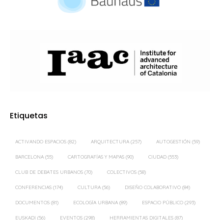
Etiquetas
ACTIVANDO ESPACIOS
(82)
ARQUITECTURA
(257)
AUTOGESTIÓN
(59)
BARCELONA
(55)
CARTOGRAFÍAS Y MAPAS
(90)
CIUDAD
(553)
CLUB DE DEBATES URBANOS
(70)
COLECTIVOS
(58)
CONFERENCIAS
(174)
CULTURA
(56)
DISEÑO COLABORATIVO
(84)
DOCUMENTOS
(81)
ECOLOGÍA URBANA
(89)
ESPACIO PÚBLICO
(293)
EUSKADI
(56)
EVENTOS
(298)
HERRAMIENTAS DIGITALES
(87)