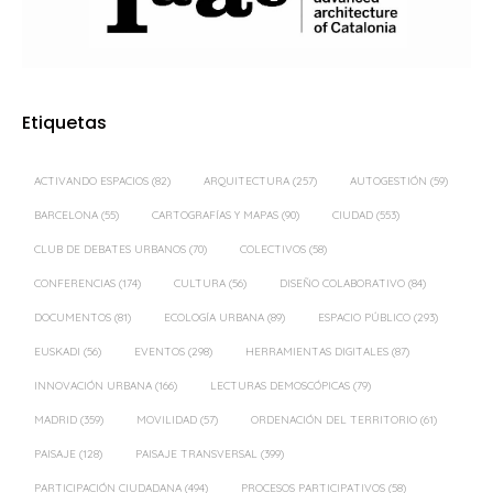
Etiquetas
ACTIVANDO ESPACIOS
(82)
ARQUITECTURA
(257)
AUTOGESTIÓN
(59)
BARCELONA
(55)
CARTOGRAFÍAS Y MAPAS
(90)
CIUDAD
(553)
CLUB DE DEBATES URBANOS
(70)
COLECTIVOS
(58)
CONFERENCIAS
(174)
CULTURA
(56)
DISEÑO COLABORATIVO
(84)
DOCUMENTOS
(81)
ECOLOGÍA URBANA
(89)
ESPACIO PÚBLICO
(293)
EUSKADI
(56)
EVENTOS
(298)
HERRAMIENTAS DIGITALES
(87)
INNOVACIÓN URBANA
(166)
LECTURAS DEMOSCÓPICAS
(79)
MADRID
(359)
MOVILIDAD
(57)
ORDENACIÓN DEL TERRITORIO
(61)
PAISAJE
(128)
PAISAJE TRANSVERSAL
(399)
PARTICIPACIÓN CIUDADANA
(494)
PROCESOS PARTICIPATIVOS
(58)