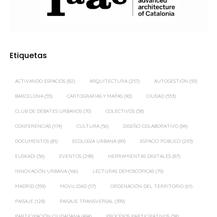
Etiquetas
ACTIVANDO ESPACIOS
(82)
ARQUITECTURA
(257)
AUTOGESTIÓN
(59)
BARCELONA
(55)
CARTOGRAFÍAS Y MAPAS
(90)
CIUDAD
(553)
CLUB DE DEBATES URBANOS
(70)
COLECTIVOS
(58)
CONFERENCIAS
(174)
CULTURA
(56)
DISEÑO COLABORATIVO
(84)
DOCUMENTOS
(81)
ECOLOGÍA URBANA
(89)
ESPACIO PÚBLICO
(293)
EUSKADI
(56)
EVENTOS
(298)
HERRAMIENTAS DIGITALES
(87)
INNOVACIÓN URBANA
(166)
LECTURAS DEMOSCÓPICAS
(79)
MADRID
(359)
MOVILIDAD
(57)
ORDENACIÓN DEL TERRITORIO
(61)
PAISAJE
(128)
PAISAJE TRANSVERSAL
(399)
PARTICIPACIÓN CIUDADANA
(494)
PROCESOS PARTICIPATIVOS
(58)