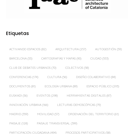
Etiquetas
ACTIVANDO ESPACIOS
(82)
ARQUITECTURA
(257)
AUTOGESTIÓN
(59)
BARCELONA
(55)
CARTOGRAFÍAS Y MAPAS
(90)
CIUDAD
(553)
CLUB DE DEBATES URBANOS
(70)
COLECTIVOS
(58)
CONFERENCIAS
(174)
CULTURA
(56)
DISEÑO COLABORATIVO
(84)
DOCUMENTOS
(81)
ECOLOGÍA URBANA
(89)
ESPACIO PÚBLICO
(293)
EUSKADI
(56)
EVENTOS
(298)
HERRAMIENTAS DIGITALES
(87)
INNOVACIÓN URBANA
(166)
LECTURAS DEMOSCÓPICAS
(79)
MADRID
(359)
MOVILIDAD
(57)
ORDENACIÓN DEL TERRITORIO
(61)
PAISAJE
(128)
PAISAJE TRANSVERSAL
(399)
PARTICIPACIÓN CIUDADANA
(494)
PROCESOS PARTICIPATIVOS
(58)