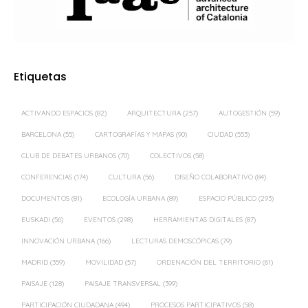
Etiquetas
ACTIVANDO ESPACIOS
(82)
ARQUITECTURA
(257)
AUTOGESTIÓN
(59)
BARCELONA
(55)
CARTOGRAFÍAS Y MAPAS
(90)
CIUDAD
(553)
CLUB DE DEBATES URBANOS
(70)
COLECTIVOS
(58)
CONFERENCIAS
(174)
CULTURA
(56)
DISEÑO COLABORATIVO
(84)
DOCUMENTOS
(81)
ECOLOGÍA URBANA
(89)
ESPACIO PÚBLICO
(293)
EUSKADI
(56)
EVENTOS
(298)
HERRAMIENTAS DIGITALES
(87)
INNOVACIÓN URBANA
(166)
LECTURAS DEMOSCÓPICAS
(79)
MADRID
(359)
MOVILIDAD
(57)
ORDENACIÓN DEL TERRITORIO
(61)
PAISAJE
(128)
PAISAJE TRANSVERSAL
(399)
PARTICIPACIÓN CIUDADANA
(494)
PROCESOS PARTICIPATIVOS
(58)