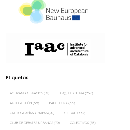
Etiquetas
ACTIVANDO ESPACIOS
(82)
ARQUITECTURA
(257)
AUTOGESTIÓN
(59)
BARCELONA
(55)
CARTOGRAFÍAS Y MAPAS
(90)
CIUDAD
(553)
CLUB DE DEBATES URBANOS
(70)
COLECTIVOS
(58)