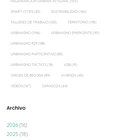
REGENERACIÓN URBANA INTEGRAL
(135)
SMART CITIES
(63)
SOSTENIBILIDAD
(166)
TALLERES DE TRABAJO
(163)
TERRITORIO
(193)
URBANISMO
(596)
URBANISMO EMERGENTE
(95)
URBANISMO P2P
(138)
URBANISMO PARTICIPATIVO
(83)
URBANISMO TÁCTICO
(78)
VDB
(91)
VIRGEN DE BEGOÑA
(89)
VIVIENDA
(60)
VÍDEOS
(167)
ZARAGOZA
(64)
Archivo
2026
(16)
2025
(18)