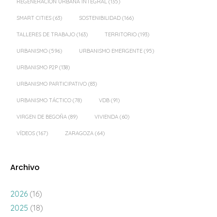
REGENERACIÓN URBANA INTEGRAL
(135)
SMART CITIES
(63)
SOSTENIBILIDAD
(166)
TALLERES DE TRABAJO
(163)
TERRITORIO
(193)
URBANISMO
(596)
URBANISMO EMERGENTE
(95)
URBANISMO P2P
(138)
URBANISMO PARTICIPATIVO
(83)
URBANISMO TÁCTICO
(78)
VDB
(91)
VIRGEN DE BEGOÑA
(89)
VIVIENDA
(60)
VÍDEOS
(167)
ZARAGOZA
(64)
Archivo
2026
(16)
2025
(18)