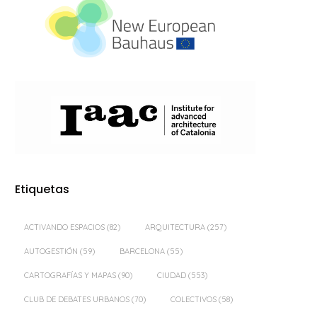
Etiquetas
ACTIVANDO ESPACIOS
(82)
ARQUITECTURA
(257)
AUTOGESTIÓN
(59)
BARCELONA
(55)
CARTOGRAFÍAS Y MAPAS
(90)
CIUDAD
(553)
CLUB DE DEBATES URBANOS
(70)
COLECTIVOS
(58)