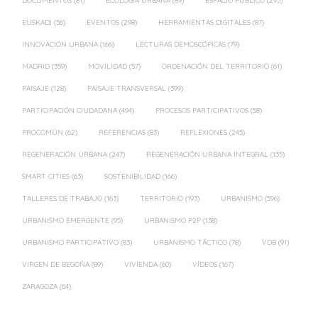
DOCUMENTOS
(81)
ECOLOGÍA URBANA
(89)
ESPACIO PÚBLICO
(293)
EUSKADI
(56)
EVENTOS
(298)
HERRAMIENTAS DIGITALES
(87)
INNOVACIÓN URBANA
(166)
LECTURAS DEMOSCÓPICAS
(79)
MADRID
(359)
MOVILIDAD
(57)
ORDENACIÓN DEL TERRITORIO
(61)
PAISAJE
(128)
PAISAJE TRANSVERSAL
(399)
PARTICIPACIÓN CIUDADANA
(494)
PROCESOS PARTICIPATIVOS
(58)
PROCOMÚN
(62)
REFERENCIAS
(83)
REFLEXIONES
(245)
REGENERACIÓN URBANA
(247)
REGENERACIÓN URBANA INTEGRAL
(135)
SMART CITIES
(63)
SOSTENIBILIDAD
(166)
TALLERES DE TRABAJO
(163)
TERRITORIO
(193)
URBANISMO
(596)
URBANISMO EMERGENTE
(95)
URBANISMO P2P
(138)
URBANISMO PARTICIPATIVO
(83)
URBANISMO TÁCTICO
(78)
VDB
(91)
VIRGEN DE BEGOÑA
(89)
VIVIENDA
(60)
VÍDEOS
(167)
ZARAGOZA
(64)