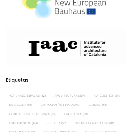
Etiquetas
ACTIVANDO ESPACIOS
(82)
ARQUITECTURA
(257)
AUTOGESTIÓN
(59)
BARCELONA
(55)
CARTOGRAFÍAS Y MAPAS
(90)
CIUDAD
(553)
CLUB DE DEBATES URBANOS
(70)
COLECTIVOS
(58)
CONFERENCIAS
(174)
CULTURA
(56)
DISEÑO COLABORATIVO
(84)