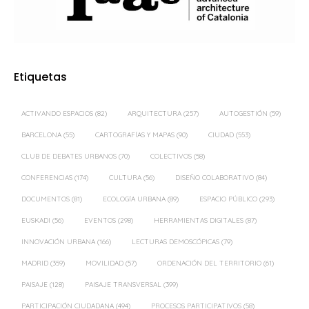
Etiquetas
ACTIVANDO ESPACIOS
(82)
ARQUITECTURA
(257)
AUTOGESTIÓN
(59)
BARCELONA
(55)
CARTOGRAFÍAS Y MAPAS
(90)
CIUDAD
(553)
CLUB DE DEBATES URBANOS
(70)
COLECTIVOS
(58)
CONFERENCIAS
(174)
CULTURA
(56)
DISEÑO COLABORATIVO
(84)
DOCUMENTOS
(81)
ECOLOGÍA URBANA
(89)
ESPACIO PÚBLICO
(293)
EUSKADI
(56)
EVENTOS
(298)
HERRAMIENTAS DIGITALES
(87)
INNOVACIÓN URBANA
(166)
LECTURAS DEMOSCÓPICAS
(79)
MADRID
(359)
MOVILIDAD
(57)
ORDENACIÓN DEL TERRITORIO
(61)
PAISAJE
(128)
PAISAJE TRANSVERSAL
(399)
PARTICIPACIÓN CIUDADANA
(494)
PROCESOS PARTICIPATIVOS
(58)