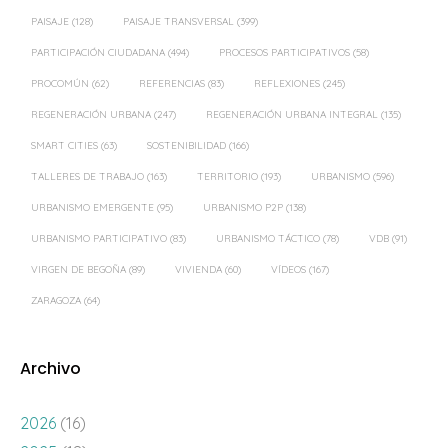
PAISAJE
(128)
PAISAJE TRANSVERSAL
(399)
PARTICIPACIÓN CIUDADANA
(494)
PROCESOS PARTICIPATIVOS
(58)
PROCOMÚN
(62)
REFERENCIAS
(83)
REFLEXIONES
(245)
REGENERACIÓN URBANA
(247)
REGENERACIÓN URBANA INTEGRAL
(135)
SMART CITIES
(63)
SOSTENIBILIDAD
(166)
TALLERES DE TRABAJO
(163)
TERRITORIO
(193)
URBANISMO
(596)
URBANISMO EMERGENTE
(95)
URBANISMO P2P
(138)
URBANISMO PARTICIPATIVO
(83)
URBANISMO TÁCTICO
(78)
VDB
(91)
VIRGEN DE BEGOÑA
(89)
VIVIENDA
(60)
VÍDEOS
(167)
ZARAGOZA
(64)
Archivo
2026
(16)