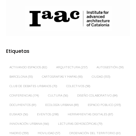
Etiquetas
ACTIVANDO ESPACIOS
(82)
ARQUITECTURA
(257)
AUTOGESTIÓN
(59)
BARCELONA
(55)
CARTOGRAFÍAS Y MAPAS
(90)
CIUDAD
(553)
CLUB DE DEBATES URBANOS
(70)
COLECTIVOS
(58)
CONFERENCIAS
(174)
CULTURA
(56)
DISEÑO COLABORATIVO
(84)
DOCUMENTOS
(81)
ECOLOGÍA URBANA
(89)
ESPACIO PÚBLICO
(293)
EUSKADI
(56)
EVENTOS
(298)
HERRAMIENTAS DIGITALES
(87)
INNOVACIÓN URBANA
(166)
LECTURAS DEMOSCÓPICAS
(79)
MADRID
(359)
MOVILIDAD
(57)
ORDENACIÓN DEL TERRITORIO
(61)