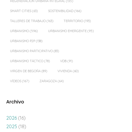
REGENERACIÓN URBANA INTEGRAL
(135)
SMART CITIES
(63)
SOSTENIBILIDAD
(166)
TALLERES DE TRABAJO
(163)
TERRITORIO
(193)
URBANISMO
(596)
URBANISMO EMERGENTE
(95)
URBANISMO P2P
(138)
URBANISMO PARTICIPATIVO
(83)
URBANISMO TÁCTICO
(78)
VDB
(91)
VIRGEN DE BEGOÑA
(89)
VIVIENDA
(60)
VÍDEOS
(167)
ZARAGOZA
(64)
Archivo
2026
(16)
2025
(18)