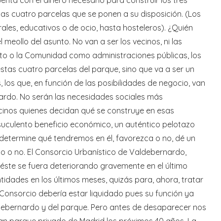
las cuatro parcelas que se ponen a su disposición. (Los
les, educativos o de ocio, hasta hosteleros). ¿Quién
 meollo del asunto. No van a ser los vecinos, ni las
ento o la Comunidad como administraciones públicas, los
stas cuatro parcelas del parque, sino que va a ser un
los que, en función de las posibilidades de negocio, van
ardo. No serán las necesidades sociales más
ecinos quienes decidan qué se construye en esas
suculento beneficio económico, un auténtico pelotazo
 determine qué tendremos en él, favorezca o no, dé un
ito o no. El Consorcio Urbanístico de Valdebernardo,
 éste se fuera deteriorando gravemente en el último
idades en los últimos meses, quizás para, ahora, tratar
ho Consorcio debería estar liquidado pues su función ya
ldebernardo y del parque. Pero antes de desaparecer nos
 gran parque privado de Madrid los próximos 40 años. La