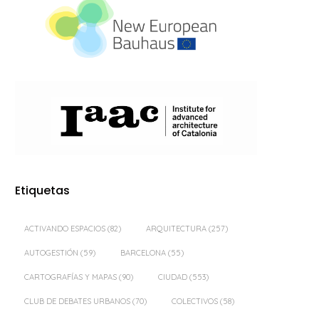
Etiquetas
ACTIVANDO ESPACIOS
(82)
ARQUITECTURA
(257)
AUTOGESTIÓN
(59)
BARCELONA
(55)
CARTOGRAFÍAS Y MAPAS
(90)
CIUDAD
(553)
CLUB DE DEBATES URBANOS
(70)
COLECTIVOS
(58)