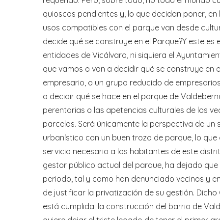
quioscos pendientes y, lo que decidan poner, en 
usos compatibles con el parque van desde cultura
decide qué se construye en el Parque?Y este es el
entidades de Vicálvaro, ni siquiera el Ayuntami
que vamos o van a decidir qué se construye en e
empresario, o un grupo reducido de empresarios, 
a decidir qué se hace en el parque de Valdebern
perentorias o las apetencias culturales de los v
parcelas. Será únicamente la perspectiva de un 
urbanístico con un buen trozo de parque, lo que
servicio necesario a los habitantes de este distr
gestor público actual del parque, ha dejado que
periodo, tal y como han denunciado vecinos y ent
de justificar la privatización de su gestión. Dic
está cumplida: la construcción del barrio de Va
quiere dejar el triste legado de tener el primer