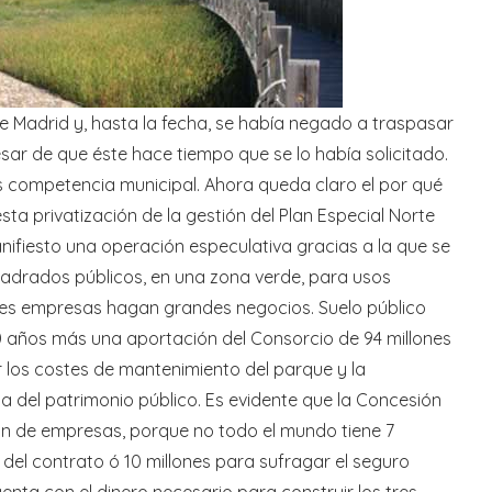
Madrid y, hasta la fecha, se había negado a traspasar
ar de que éste hace tiempo que se lo había solicitado.
s competencia municipal. Ahora queda claro el por qué
ta privatización de la gestión del Plan Especial Norte
anifiesto una operación especulativa gracias a la que se
adrados públicos, en una zona verde, para usos
des empresas hagan grandes negocios. Suelo público
0 años más una aportación del Consorcio de 94 millones
 los costes de mantenimiento del parque y la
a del patrimonio público. Es evidente que la Concesión
n de empresas, porque no todo el mundo tiene 7
del contrato ó 10 millones para sufragar el seguro
enta con el dinero necesario para construir los tres