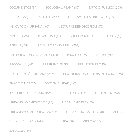
DOCUMENTOS
(81)
ECOLOGÍA URBANA
(89)
ESPACIO PÚBLICO
(293)
EUSKADI
(56)
EVENTOS
(298)
HERRAMIENTAS DIGITALES
(87)
INNOVACIÓN URBANA
(166)
LECTURAS DEMOSCÓPICAS
(79)
MADRID
(359)
MOVILIDAD
(57)
ORDENACIÓN DEL TERRITORIO
(61)
PAISAJE
(128)
PAISAJE TRANSVERSAL
(399)
PARTICIPACIÓN CIUDADANA
(494)
PROCESOS PARTICIPATIVOS
(58)
PROCOMÚN
(62)
REFERENCIAS
(83)
REFLEXIONES
(245)
REGENERACIÓN URBANA
(247)
REGENERACIÓN URBANA INTEGRAL
(135)
SMART CITIES
(63)
SOSTENIBILIDAD
(166)
TALLERES DE TRABAJO
(163)
TERRITORIO
(193)
URBANISMO
(596)
URBANISMO EMERGENTE
(95)
URBANISMO P2P
(138)
URBANISMO PARTICIPATIVO
(83)
URBANISMO TÁCTICO
(78)
VDB
(91)
VIRGEN DE BEGOÑA
(89)
VIVIENDA
(60)
VÍDEOS
(167)
ZARAGOZA
(64)