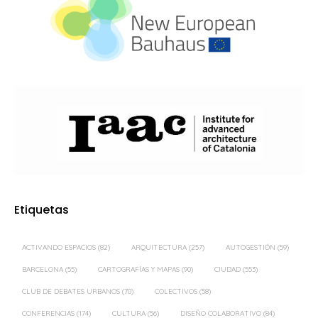
Etiquetas
ACTIVANDO ESPACIOS
(82)
ARQUITECTURA
(257)
AUTOGESTIÓN
(59)
BARCELONA
(55)
CARTOGRAFÍAS Y MAPAS
(90)
CIUDAD
(553)
CLUB DE DEBATES URBANOS
(70)
COLECTIVOS
(58)
CONFERENCIAS
(174)
CULTURA
(56)
DISEÑO COLABORATIVO
(84)