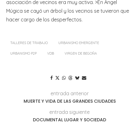
asociación de vecinos era muy activa. >En Ángel
Múgica se cayó un árbol y los vecinos se tuvieron que
hacer cargo de los desperfectos.
TALLERES DE TRABAJO
URBANISMO EMERGENTE
URBANISMO P2P
VDB
VIRGEN DE BEGOÑA
entrada anterior
MUERTE Y VIDA DE LAS GRANDES CIUDADES
entrada siguiente
DOCUMENTAL LUGAR Y SOCIEDAD