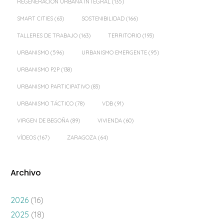
REGENERACIÓN URBANA INTEGRAL
(135)
SMART CITIES
(63)
SOSTENIBILIDAD
(166)
TALLERES DE TRABAJO
(163)
TERRITORIO
(193)
URBANISMO
(596)
URBANISMO EMERGENTE
(95)
URBANISMO P2P
(138)
URBANISMO PARTICIPATIVO
(83)
URBANISMO TÁCTICO
(78)
VDB
(91)
VIRGEN DE BEGOÑA
(89)
VIVIENDA
(60)
VÍDEOS
(167)
ZARAGOZA
(64)
Archivo
2026
(16)
2025
(18)