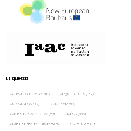
Etiquetas
ACTIVANDO ESPACIOS
(82)
ARQUITECTURA
(257)
AUTOGESTIÓN
(59)
BARCELONA
(55)
CARTOGRAFÍAS Y MAPAS
(90)
CIUDAD
(553)
CLUB DE DEBATES URBANOS
(70)
COLECTIVOS
(58)