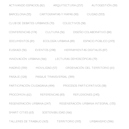
ACTIVANDO ESPACIOS
(82)
ARQUITECTURA
(257)
AUTOGESTIÓN
(59)
BARCELONA
(55)
CARTOGRAFÍAS Y MAPAS
(90)
CIUDAD
(553)
CLUB DE DEBATES URBANOS
(70)
COLECTIVOS
(58)
CONFERENCIAS
(174)
CULTURA
(56)
DISEÑO COLABORATIVO
(84)
DOCUMENTOS
(81)
ECOLOGÍA URBANA
(89)
ESPACIO PÚBLICO
(293)
EUSKADI
(56)
EVENTOS
(298)
HERRAMIENTAS DIGITALES
(87)
INNOVACIÓN URBANA
(166)
LECTURAS DEMOSCÓPICAS
(79)
MADRID
(359)
MOVILIDAD
(57)
ORDENACIÓN DEL TERRITORIO
(61)
PAISAJE
(128)
PAISAJE TRANSVERSAL
(399)
PARTICIPACIÓN CIUDADANA
(494)
PROCESOS PARTICIPATIVOS
(58)
PROCOMÚN
(62)
REFERENCIAS
(83)
REFLEXIONES
(245)
REGENERACIÓN URBANA
(247)
REGENERACIÓN URBANA INTEGRAL
(135)
SMART CITIES
(63)
SOSTENIBILIDAD
(166)
TALLERES DE TRABAJO
(163)
TERRITORIO
(193)
URBANISMO
(596)