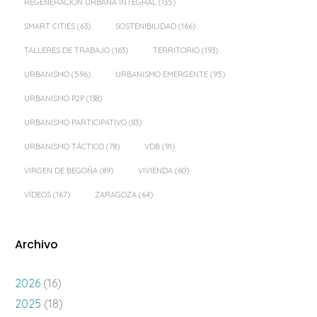
REGENERACIÓN URBANA INTEGRAL
(135)
SMART CITIES
(63)
SOSTENIBILIDAD
(166)
TALLERES DE TRABAJO
(163)
TERRITORIO
(193)
URBANISMO
(596)
URBANISMO EMERGENTE
(95)
URBANISMO P2P
(138)
URBANISMO PARTICIPATIVO
(83)
URBANISMO TÁCTICO
(78)
VDB
(91)
VIRGEN DE BEGOÑA
(89)
VIVIENDA
(60)
VÍDEOS
(167)
ZARAGOZA
(64)
Archivo
2026
(16)
2025
(18)