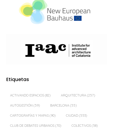
Etiquetas
ACTIVANDO ESPACIOS
(82)
ARQUITECTURA
(257)
AUTOGESTIÓN
(59)
BARCELONA
(55)
CARTOGRAFÍAS Y MAPAS
(90)
CIUDAD
(553)
CLUB DE DEBATES URBANOS
(70)
COLECTIVOS
(58)