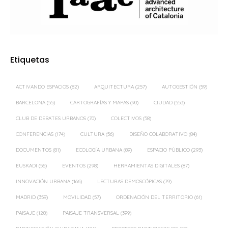
Etiquetas
ACTIVANDO ESPACIOS
(82)
ARQUITECTURA
(257)
AUTOGESTIÓN
(59)
BARCELONA
(55)
CARTOGRAFÍAS Y MAPAS
(90)
CIUDAD
(553)
CLUB DE DEBATES URBANOS
(70)
COLECTIVOS
(58)
CONFERENCIAS
(174)
CULTURA
(56)
DISEÑO COLABORATIVO
(84)
DOCUMENTOS
(81)
ECOLOGÍA URBANA
(89)
ESPACIO PÚBLICO
(293)
EUSKADI
(56)
EVENTOS
(298)
HERRAMIENTAS DIGITALES
(87)
INNOVACIÓN URBANA
(166)
LECTURAS DEMOSCÓPICAS
(79)
MADRID
(359)
MOVILIDAD
(57)
ORDENACIÓN DEL TERRITORIO
(61)
PAISAJE
(128)
PAISAJE TRANSVERSAL
(399)