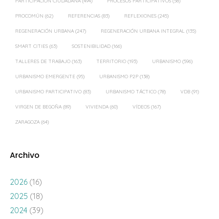
PARTICIPACIÓN CIUDADANA
(494)
PROCESOS PARTICIPATIVOS
(58)
PROCOMÚN
(62)
REFERENCIAS
(83)
REFLEXIONES
(245)
REGENERACIÓN URBANA
(247)
REGENERACIÓN URBANA INTEGRAL
(135)
SMART CITIES
(63)
SOSTENIBILIDAD
(166)
TALLERES DE TRABAJO
(163)
TERRITORIO
(193)
URBANISMO
(596)
URBANISMO EMERGENTE
(95)
URBANISMO P2P
(138)
URBANISMO PARTICIPATIVO
(83)
URBANISMO TÁCTICO
(78)
VDB
(91)
VIRGEN DE BEGOÑA
(89)
VIVIENDA
(60)
VÍDEOS
(167)
ZARAGOZA
(64)
Archivo
2026
(16)
2025
(18)
2024
(39)