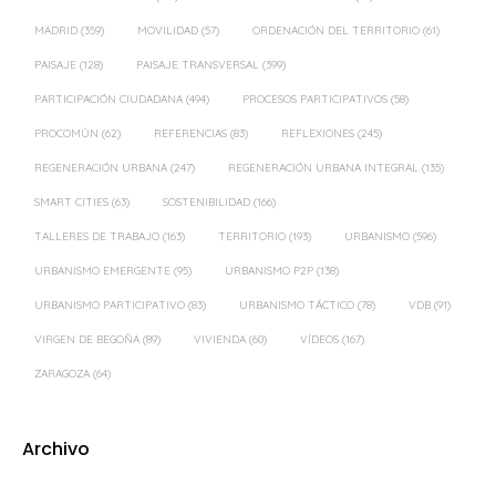
MADRID
(359)
MOVILIDAD
(57)
ORDENACIÓN DEL TERRITORIO
(61)
PAISAJE
(128)
PAISAJE TRANSVERSAL
(399)
PARTICIPACIÓN CIUDADANA
(494)
PROCESOS PARTICIPATIVOS
(58)
PROCOMÚN
(62)
REFERENCIAS
(83)
REFLEXIONES
(245)
REGENERACIÓN URBANA
(247)
REGENERACIÓN URBANA INTEGRAL
(135)
SMART CITIES
(63)
SOSTENIBILIDAD
(166)
TALLERES DE TRABAJO
(163)
TERRITORIO
(193)
URBANISMO
(596)
URBANISMO EMERGENTE
(95)
URBANISMO P2P
(138)
URBANISMO PARTICIPATIVO
(83)
URBANISMO TÁCTICO
(78)
VDB
(91)
VIRGEN DE BEGOÑA
(89)
VIVIENDA
(60)
VÍDEOS
(167)
ZARAGOZA
(64)
Archivo