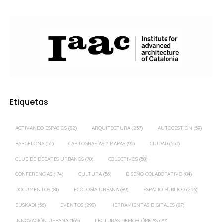
Etiquetas
ACTIVANDO ESPACIOS
(82)
ARQUITECTURA
(257)
AUTOGESTIÓN
(59)
BARCELONA
(55)
CARTOGRAFÍAS Y MAPAS
(90)
CIUDAD
(553)
CLUB DE DEBATES URBANOS
(70)
COLECTIVOS
(58)
CONFERENCIAS
(174)
CULTURA
(56)
DISEÑO COLABORATIVO
(84)
DOCUMENTOS
(81)
ECOLOGÍA URBANA
(89)
ESPACIO PÚBLICO
(293)
EUSKADI
(56)
EVENTOS
(298)
HERRAMIENTAS DIGITALES
(87)
INNOVACIÓN URBANA
(166)
LECTURAS DEMOSCÓPICAS
(79)