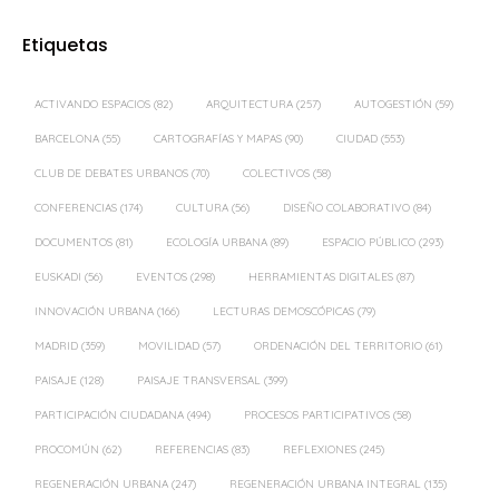
Etiquetas
ACTIVANDO ESPACIOS
(82)
ARQUITECTURA
(257)
AUTOGESTIÓN
(59)
BARCELONA
(55)
CARTOGRAFÍAS Y MAPAS
(90)
CIUDAD
(553)
CLUB DE DEBATES URBANOS
(70)
COLECTIVOS
(58)
CONFERENCIAS
(174)
CULTURA
(56)
DISEÑO COLABORATIVO
(84)
DOCUMENTOS
(81)
ECOLOGÍA URBANA
(89)
ESPACIO PÚBLICO
(293)
EUSKADI
(56)
EVENTOS
(298)
HERRAMIENTAS DIGITALES
(87)
INNOVACIÓN URBANA
(166)
LECTURAS DEMOSCÓPICAS
(79)
MADRID
(359)
MOVILIDAD
(57)
ORDENACIÓN DEL TERRITORIO
(61)
PAISAJE
(128)
PAISAJE TRANSVERSAL
(399)
PARTICIPACIÓN CIUDADANA
(494)
PROCESOS PARTICIPATIVOS
(58)
PROCOMÚN
(62)
REFERENCIAS
(83)
REFLEXIONES
(245)
REGENERACIÓN URBANA
(247)
REGENERACIÓN URBANA INTEGRAL
(135)