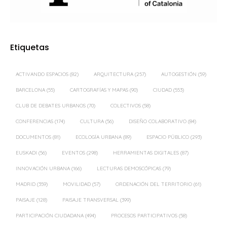
Etiquetas
ACTIVANDO ESPACIOS
(82)
ARQUITECTURA
(257)
AUTOGESTIÓN
(59)
BARCELONA
(55)
CARTOGRAFÍAS Y MAPAS
(90)
CIUDAD
(553)
CLUB DE DEBATES URBANOS
(70)
COLECTIVOS
(58)
CONFERENCIAS
(174)
CULTURA
(56)
DISEÑO COLABORATIVO
(84)
DOCUMENTOS
(81)
ECOLOGÍA URBANA
(89)
ESPACIO PÚBLICO
(293)
EUSKADI
(56)
EVENTOS
(298)
HERRAMIENTAS DIGITALES
(87)
INNOVACIÓN URBANA
(166)
LECTURAS DEMOSCÓPICAS
(79)
MADRID
(359)
MOVILIDAD
(57)
ORDENACIÓN DEL TERRITORIO
(61)
PAISAJE
(128)
PAISAJE TRANSVERSAL
(399)
PARTICIPACIÓN CIUDADANA
(494)
PROCESOS PARTICIPATIVOS
(58)