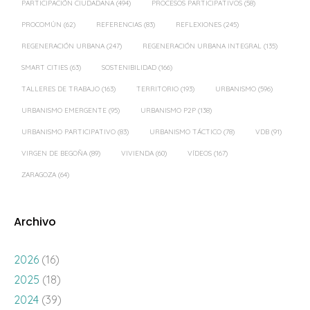
PARTICIPACIÓN CIUDADANA
(494)
PROCESOS PARTICIPATIVOS
(58)
PROCOMÚN
(62)
REFERENCIAS
(83)
REFLEXIONES
(245)
REGENERACIÓN URBANA
(247)
REGENERACIÓN URBANA INTEGRAL
(135)
SMART CITIES
(63)
SOSTENIBILIDAD
(166)
TALLERES DE TRABAJO
(163)
TERRITORIO
(193)
URBANISMO
(596)
URBANISMO EMERGENTE
(95)
URBANISMO P2P
(138)
URBANISMO PARTICIPATIVO
(83)
URBANISMO TÁCTICO
(78)
VDB
(91)
VIRGEN DE BEGOÑA
(89)
VIVIENDA
(60)
VÍDEOS
(167)
ZARAGOZA
(64)
Archivo
2026
(16)
2025
(18)
2024
(39)