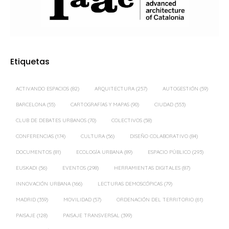
Etiquetas
ACTIVANDO ESPACIOS
(82)
ARQUITECTURA
(257)
AUTOGESTIÓN
(59)
BARCELONA
(55)
CARTOGRAFÍAS Y MAPAS
(90)
CIUDAD
(553)
CLUB DE DEBATES URBANOS
(70)
COLECTIVOS
(58)
CONFERENCIAS
(174)
CULTURA
(56)
DISEÑO COLABORATIVO
(84)
DOCUMENTOS
(81)
ECOLOGÍA URBANA
(89)
ESPACIO PÚBLICO
(293)
EUSKADI
(56)
EVENTOS
(298)
HERRAMIENTAS DIGITALES
(87)
INNOVACIÓN URBANA
(166)
LECTURAS DEMOSCÓPICAS
(79)
MADRID
(359)
MOVILIDAD
(57)
ORDENACIÓN DEL TERRITORIO
(61)
PAISAJE
(128)
PAISAJE TRANSVERSAL
(399)