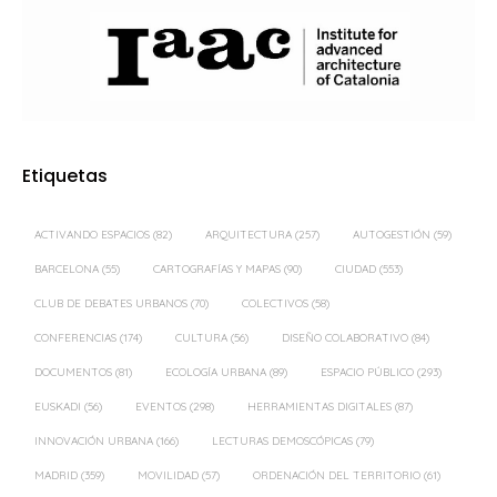
Etiquetas
ACTIVANDO ESPACIOS
(82)
ARQUITECTURA
(257)
AUTOGESTIÓN
(59)
BARCELONA
(55)
CARTOGRAFÍAS Y MAPAS
(90)
CIUDAD
(553)
CLUB DE DEBATES URBANOS
(70)
COLECTIVOS
(58)
CONFERENCIAS
(174)
CULTURA
(56)
DISEÑO COLABORATIVO
(84)
DOCUMENTOS
(81)
ECOLOGÍA URBANA
(89)
ESPACIO PÚBLICO
(293)
EUSKADI
(56)
EVENTOS
(298)
HERRAMIENTAS DIGITALES
(87)
INNOVACIÓN URBANA
(166)
LECTURAS DEMOSCÓPICAS
(79)
MADRID
(359)
MOVILIDAD
(57)
ORDENACIÓN DEL TERRITORIO
(61)