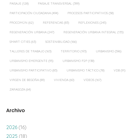
PAISAJE
(128)
PAISAJE TRANSVERSAL
(399)
PARTICIPACIÓN CIUDADANA
(494)
PROCESOS PARTICIPATIVOS
(58)
PROCOMÚN
(62)
REFERENCIAS
(83)
REFLEXIONES
(245)
REGENERACIÓN URBANA
(247)
REGENERACIÓN URBANA INTEGRAL
(135)
SMART CITIES
(63)
SOSTENIBILIDAD
(166)
TALLERES DE TRABAJO
(163)
TERRITORIO
(193)
URBANISMO
(596)
URBANISMO EMERGENTE
(95)
URBANISMO P2P
(138)
URBANISMO PARTICIPATIVO
(83)
URBANISMO TÁCTICO
(78)
VDB
(91)
VIRGEN DE BEGOÑA
(89)
VIVIENDA
(60)
VÍDEOS
(167)
ZARAGOZA
(64)
Archivo
2026
(16)
2025
(18)