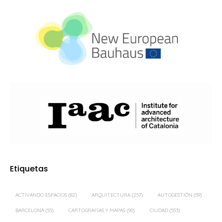
Etiquetas
ACTIVANDO ESPACIOS
(82)
ARQUITECTURA
(257)
AUTOGESTIÓN
(59)
BARCELONA
(55)
CARTOGRAFÍAS Y MAPAS
(90)
CIUDAD
(553)