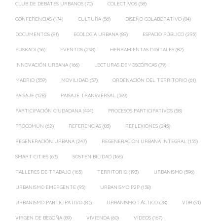
CLUB DE DEBATES URBANOS
(70)
COLECTIVOS
(58)
CONFERENCIAS
(174)
CULTURA
(56)
DISEÑO COLABORATIVO
(84)
DOCUMENTOS
(81)
ECOLOGÍA URBANA
(89)
ESPACIO PÚBLICO
(293)
EUSKADI
(56)
EVENTOS
(298)
HERRAMIENTAS DIGITALES
(87)
INNOVACIÓN URBANA
(166)
LECTURAS DEMOSCÓPICAS
(79)
MADRID
(359)
MOVILIDAD
(57)
ORDENACIÓN DEL TERRITORIO
(61)
PAISAJE
(128)
PAISAJE TRANSVERSAL
(399)
PARTICIPACIÓN CIUDADANA
(494)
PROCESOS PARTICIPATIVOS
(58)
PROCOMÚN
(62)
REFERENCIAS
(83)
REFLEXIONES
(245)
REGENERACIÓN URBANA
(247)
REGENERACIÓN URBANA INTEGRAL
(135)
SMART CITIES
(63)
SOSTENIBILIDAD
(166)
TALLERES DE TRABAJO
(163)
TERRITORIO
(193)
URBANISMO
(596)
URBANISMO EMERGENTE
(95)
URBANISMO P2P
(138)
URBANISMO PARTICIPATIVO
(83)
URBANISMO TÁCTICO
(78)
VDB
(91)
VIRGEN DE BEGOÑA
(89)
VIVIENDA
(60)
VÍDEOS
(167)