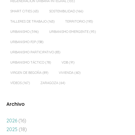
REGENERACIÓN URBANA INTEGRAL
(135)
SMART CITIES
(63)
SOSTENIBILIDAD
(166)
TALLERES DE TRABAJO
(163)
TERRITORIO
(193)
URBANISMO
(596)
URBANISMO EMERGENTE
(95)
URBANISMO P2P
(138)
URBANISMO PARTICIPATIVO
(83)
URBANISMO TÁCTICO
(78)
VDB
(91)
VIRGEN DE BEGOÑA
(89)
VIVIENDA
(60)
VÍDEOS
(167)
ZARAGOZA
(64)
Archivo
2026
(16)
2025
(18)