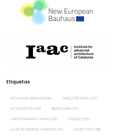
Etiquetas
ACTIVANDO ESPACIOS
(82)
ARQUITECTURA
(257)
AUTOGESTIÓN
(59)
BARCELONA
(55)
CARTOGRAFÍAS Y MAPAS
(90)
CIUDAD
(553)
CLUB DE DEBATES URBANOS
(70)
COLECTIVOS
(58)