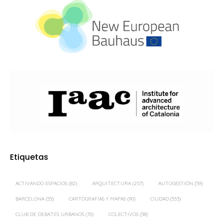
Etiquetas
ACTIVANDO ESPACIOS
(82)
ARQUITECTURA
(257)
AUTOGESTIÓN
(59)
BARCELONA
(55)
CARTOGRAFÍAS Y MAPAS
(90)
CIUDAD
(553)
CLUB DE DEBATES URBANOS
(70)
COLECTIVOS
(58)