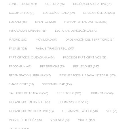
CONFERENCIAS
(174)
CULTURA
(56)
DISEÑO COLABORATIVO
(84)
DOCUMENTOS
(81)
ECOLOGÍA URBANA
(89)
ESPACIO PÚBLICO
(293)
EUSKADI
(56)
EVENTOS
(298)
HERRAMIENTAS DIGITALES
(87)
INNOVACIÓN URBANA
(166)
LECTURAS DEMOSCÓPICAS
(79)
MADRID
(359)
MOVILIDAD
(57)
ORDENACIÓN DEL TERRITORIO
(61)
PAISAJE
(128)
PAISAJE TRANSVERSAL
(399)
PARTICIPACIÓN CIUDADANA
(494)
PROCESOS PARTICIPATIVOS
(58)
PROCOMÚN
(62)
REFERENCIAS
(83)
REFLEXIONES
(245)
REGENERACIÓN URBANA
(247)
REGENERACIÓN URBANA INTEGRAL
(135)
SMART CITIES
(63)
SOSTENIBILIDAD
(166)
TALLERES DE TRABAJO
(163)
TERRITORIO
(193)
URBANISMO
(596)
URBANISMO EMERGENTE
(95)
URBANISMO P2P
(138)
URBANISMO PARTICIPATIVO
(83)
URBANISMO TÁCTICO
(78)
VDB
(91)
VIRGEN DE BEGOÑA
(89)
VIVIENDA
(60)
VÍDEOS
(167)
ZARAGOZA
(64)