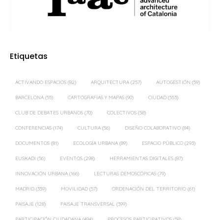
Etiquetas
ACTIVANDO ESPACIOS
(82)
ARQUITECTURA
(257)
AUTOGESTIÓN
(59)
BARCELONA
(55)
CARTOGRAFÍAS Y MAPAS
(90)
CIUDAD
(553)
CLUB DE DEBATES URBANOS
(70)
COLECTIVOS
(58)
CONFERENCIAS
(174)
CULTURA
(56)
DISEÑO COLABORATIVO
(84)
DOCUMENTOS
(81)
ECOLOGÍA URBANA
(89)
ESPACIO PÚBLICO
(293)
EUSKADI
(56)
EVENTOS
(298)
HERRAMIENTAS DIGITALES
(87)
INNOVACIÓN URBANA
(166)
LECTURAS DEMOSCÓPICAS
(79)
MADRID
(359)
MOVILIDAD
(57)
ORDENACIÓN DEL TERRITORIO
(61)
PAISAJE
(128)
PAISAJE TRANSVERSAL
(399)
PARTICIPACIÓN CIUDADANA
(494)
PROCESOS PARTICIPATIVOS
(58)