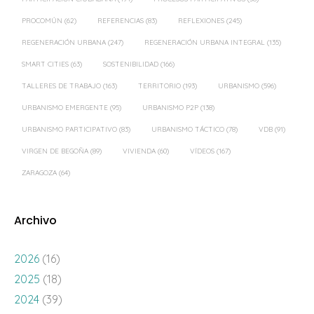
PROCOMÚN
(62)
REFERENCIAS
(83)
REFLEXIONES
(245)
REGENERACIÓN URBANA
(247)
REGENERACIÓN URBANA INTEGRAL
(135)
SMART CITIES
(63)
SOSTENIBILIDAD
(166)
TALLERES DE TRABAJO
(163)
TERRITORIO
(193)
URBANISMO
(596)
URBANISMO EMERGENTE
(95)
URBANISMO P2P
(138)
URBANISMO PARTICIPATIVO
(83)
URBANISMO TÁCTICO
(78)
VDB
(91)
VIRGEN DE BEGOÑA
(89)
VIVIENDA
(60)
VÍDEOS
(167)
ZARAGOZA
(64)
Archivo
2026
(16)
2025
(18)
2024
(39)