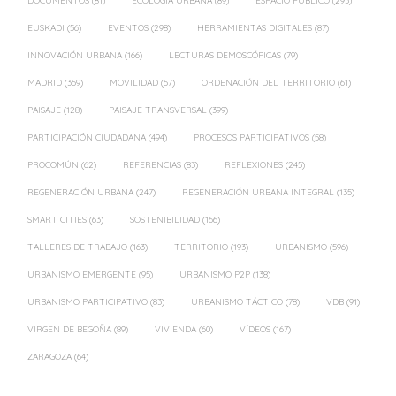
DOCUMENTOS
(81)
ECOLOGÍA URBANA
(89)
ESPACIO PÚBLICO
(293)
EUSKADI
(56)
EVENTOS
(298)
HERRAMIENTAS DIGITALES
(87)
INNOVACIÓN URBANA
(166)
LECTURAS DEMOSCÓPICAS
(79)
MADRID
(359)
MOVILIDAD
(57)
ORDENACIÓN DEL TERRITORIO
(61)
PAISAJE
(128)
PAISAJE TRANSVERSAL
(399)
PARTICIPACIÓN CIUDADANA
(494)
PROCESOS PARTICIPATIVOS
(58)
PROCOMÚN
(62)
REFERENCIAS
(83)
REFLEXIONES
(245)
REGENERACIÓN URBANA
(247)
REGENERACIÓN URBANA INTEGRAL
(135)
SMART CITIES
(63)
SOSTENIBILIDAD
(166)
TALLERES DE TRABAJO
(163)
TERRITORIO
(193)
URBANISMO
(596)
URBANISMO EMERGENTE
(95)
URBANISMO P2P
(138)
URBANISMO PARTICIPATIVO
(83)
URBANISMO TÁCTICO
(78)
VDB
(91)
VIRGEN DE BEGOÑA
(89)
VIVIENDA
(60)
VÍDEOS
(167)
ZARAGOZA
(64)