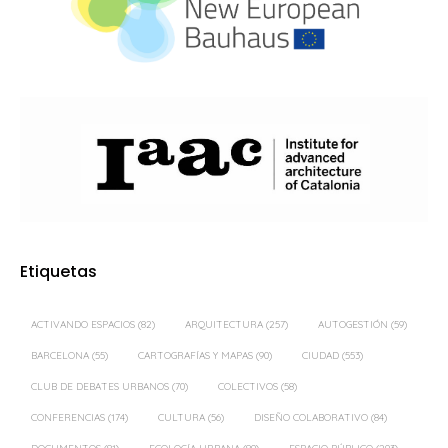
Etiquetas
ACTIVANDO ESPACIOS
(82)
ARQUITECTURA
(257)
AUTOGESTIÓN
(59)
BARCELONA
(55)
CARTOGRAFÍAS Y MAPAS
(90)
CIUDAD
(553)
CLUB DE DEBATES URBANOS
(70)
COLECTIVOS
(58)
CONFERENCIAS
(174)
CULTURA
(56)
DISEÑO COLABORATIVO
(84)