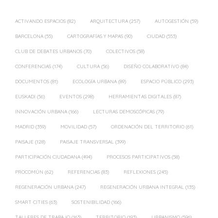
ACTIVANDO ESPACIOS
(82)
ARQUITECTURA
(257)
AUTOGESTIÓN
(59)
BARCELONA
(55)
CARTOGRAFÍAS Y MAPAS
(90)
CIUDAD
(553)
CLUB DE DEBATES URBANOS
(70)
COLECTIVOS
(58)
CONFERENCIAS
(174)
CULTURA
(56)
DISEÑO COLABORATIVO
(84)
DOCUMENTOS
(81)
ECOLOGÍA URBANA
(89)
ESPACIO PÚBLICO
(293)
EUSKADI
(56)
EVENTOS
(298)
HERRAMIENTAS DIGITALES
(87)
INNOVACIÓN URBANA
(166)
LECTURAS DEMOSCÓPICAS
(79)
MADRID
(359)
MOVILIDAD
(57)
ORDENACIÓN DEL TERRITORIO
(61)
PAISAJE
(128)
PAISAJE TRANSVERSAL
(399)
PARTICIPACIÓN CIUDADANA
(494)
PROCESOS PARTICIPATIVOS
(58)
PROCOMÚN
(62)
REFERENCIAS
(83)
REFLEXIONES
(245)
REGENERACIÓN URBANA
(247)
REGENERACIÓN URBANA INTEGRAL
(135)
SMART CITIES
(63)
SOSTENIBILIDAD
(166)
TALLERES DE TRABAJO
(163)
TERRITORIO
(193)
URBANISMO
(596)