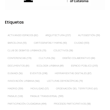
Etiquetas
ACTIVANDO ESPACIOS
(82)
ARQUITECTURA
(257)
AUTOGESTIÓN
(59)
BARCELONA
(55)
CARTOGRAFÍAS Y MAPAS
(90)
CIUDAD
(553)
CLUB DE DEBATES URBANOS
(70)
COLECTIVOS
(58)
CONFERENCIAS
(174)
CULTURA
(56)
DISEÑO COLABORATIVO
(84)
DOCUMENTOS
(81)
ECOLOGÍA URBANA
(89)
ESPACIO PÚBLICO
(293)
EUSKADI
(56)
EVENTOS
(298)
HERRAMIENTAS DIGITALES
(87)
INNOVACIÓN URBANA
(166)
LECTURAS DEMOSCÓPICAS
(79)
MADRID
(359)
MOVILIDAD
(57)
ORDENACIÓN DEL TERRITORIO
(61)
PAISAJE
(128)
PAISAJE TRANSVERSAL
(399)
PARTICIPACIÓN CIUDADANA
(494)
PROCESOS PARTICIPATIVOS
(58)