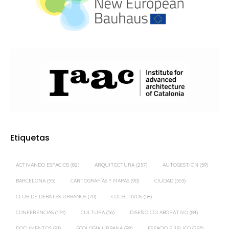
Etiquetas
ACTIVANDO ESPACIOS
(82)
ARQUITECTURA
(257)
AUTOGESTIÓN
(59)
BARCELONA
(55)
CARTOGRAFÍAS Y MAPAS
(90)
CIUDAD
(553)
CLUB DE DEBATES URBANOS
(70)
COLECTIVOS
(58)
CONFERENCIAS
(174)
CULTURA
(56)
DISEÑO COLABORATIVO
(84)
DOCUMENTOS
(81)
ECOLOGÍA URBANA
(89)
ESPACIO PÚBLICO
(293)