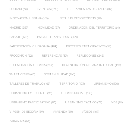
EUSKADI
(56)
EVENTOS
(298)
HERRAMIENTAS DIGITALES
(87)
INNOVACIÓN URBANA
(166)
LECTURAS DEMOSCÓPICAS
(79)
MADRID
(359)
MOVILIDAD
(57)
ORDENACIÓN DEL TERRITORIO
(61)
PAISAJE
(128)
PAISAJE TRANSVERSAL
(399)
PARTICIPACIÓN CIUDADANA
(494)
PROCESOS PARTICIPATIVOS
(58)
PROCOMÚN
(62)
REFERENCIAS
(83)
REFLEXIONES
(245)
REGENERACIÓN URBANA
(247)
REGENERACIÓN URBANA INTEGRAL
(135)
SMART CITIES
(63)
SOSTENIBILIDAD
(166)
TALLERES DE TRABAJO
(163)
TERRITORIO
(193)
URBANISMO
(596)
URBANISMO EMERGENTE
(95)
URBANISMO P2P
(138)
URBANISMO PARTICIPATIVO
(83)
URBANISMO TÁCTICO
(78)
VDB
(91)
VIRGEN DE BEGOÑA
(89)
VIVIENDA
(60)
VÍDEOS
(167)
ZARAGOZA
(64)