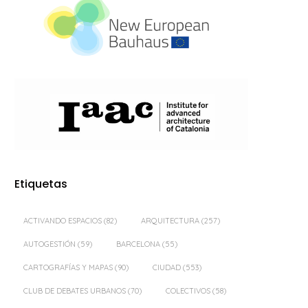
Etiquetas
ACTIVANDO ESPACIOS
(82)
ARQUITECTURA
(257)
AUTOGESTIÓN
(59)
BARCELONA
(55)
CARTOGRAFÍAS Y MAPAS
(90)
CIUDAD
(553)
CLUB DE DEBATES URBANOS
(70)
COLECTIVOS
(58)