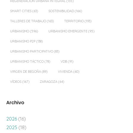
REGENERACIÓN URBANA INTEGRAL
(135)
SMART CITIES
(63)
SOSTENIBILIDAD
(166)
TALLERES DE TRABAJO
(163)
TERRITORIO
(193)
URBANISMO
(596)
URBANISMO EMERGENTE
(95)
URBANISMO P2P
(138)
URBANISMO PARTICIPATIVO
(83)
URBANISMO TÁCTICO
(78)
VDB
(91)
VIRGEN DE BEGOÑA
(89)
VIVIENDA
(60)
VÍDEOS
(167)
ZARAGOZA
(64)
Archivo
2026
(16)
2025
(18)