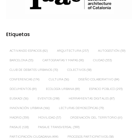
Etiquetas
ACTIVANDO ESPACIOS
(82)
ARQUITECTURA
(257)
AUTOGESTIÓN
(59)
BARCELONA
(55)
CARTOGRAFÍAS Y MAPAS
(90)
CIUDAD
(553)
CLUB DE DEBATES URBANOS
(70)
COLECTIVOS
(58)
CONFERENCIAS
(174)
CULTURA
(56)
DISEÑO COLABORATIVO
(84)
DOCUMENTOS
(81)
ECOLOGÍA URBANA
(89)
ESPACIO PÚBLICO
(293)
EUSKADI
(56)
EVENTOS
(298)
HERRAMIENTAS DIGITALES
(87)
INNOVACIÓN URBANA
(166)
LECTURAS DEMOSCÓPICAS
(79)
MADRID
(359)
MOVILIDAD
(57)
ORDENACIÓN DEL TERRITORIO
(61)
PAISAJE
(128)
PAISAJE TRANSVERSAL
(399)
PARTICIPACIÓN CIUDADANA
(494)
PROCESOS PARTICIPATIVOS
(58)