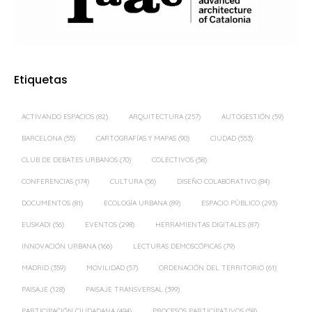
Etiquetas
ACTIVANDO ESPACIOS
(82)
ARQUITECTURA
(257)
AUTOGESTIÓN
(59)
BARCELONA
(55)
CARTOGRAFÍAS Y MAPAS
(90)
CIUDAD
(553)
CLUB DE DEBATES URBANOS
(70)
COLECTIVOS
(58)
CONFERENCIAS
(174)
CULTURA
(56)
DISEÑO COLABORATIVO
(84)
DOCUMENTOS
(81)
ECOLOGÍA URBANA
(89)
ESPACIO PÚBLICO
(293)
EUSKADI
(56)
EVENTOS
(298)
HERRAMIENTAS DIGITALES
(87)
INNOVACIÓN URBANA
(166)
LECTURAS DEMOSCÓPICAS
(79)
MADRID
(359)
MOVILIDAD
(57)
ORDENACIÓN DEL TERRITORIO
(61)
PAISAJE
(128)
PAISAJE TRANSVERSAL
(399)
PARTICIPACIÓN CIUDADANA
(494)
PROCESOS PARTICIPATIVOS
(58)