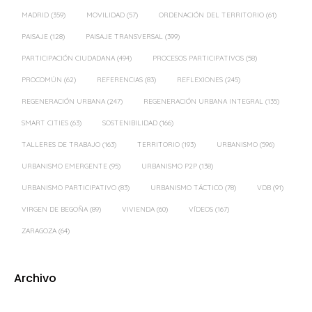
PARTICIPACIÓN CIUDADANA
(494)
PROCESOS PARTICIPATIVOS
(58)
PROCOMÚN
(62)
REFERENCIAS
(83)
REFLEXIONES
(245)
REGENERACIÓN URBANA
(247)
REGENERACIÓN URBANA INTEGRAL
(135)
SMART CITIES
(63)
SOSTENIBILIDAD
(166)
TALLERES DE TRABAJO
(163)
TERRITORIO
(193)
URBANISMO
(596)
URBANISMO EMERGENTE
(95)
URBANISMO P2P
(138)
URBANISMO PARTICIPATIVO
(83)
URBANISMO TÁCTICO
(78)
VDB
(91)
VIRGEN DE BEGOÑA
(89)
VIVIENDA
(60)
VÍDEOS
(167)
ZARAGOZA
(64)
Archivo
2026
(16)
2025
(18)
2024
(39)