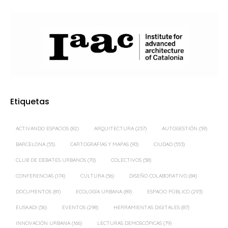
Etiquetas
ACTIVANDO ESPACIOS
(82)
ARQUITECTURA
(257)
AUTOGESTIÓN
(59)
BARCELONA
(55)
CARTOGRAFÍAS Y MAPAS
(90)
CIUDAD
(553)
CLUB DE DEBATES URBANOS
(70)
COLECTIVOS
(58)
CONFERENCIAS
(174)
CULTURA
(56)
DISEÑO COLABORATIVO
(84)
DOCUMENTOS
(81)
ECOLOGÍA URBANA
(89)
ESPACIO PÚBLICO
(293)
EUSKADI
(56)
EVENTOS
(298)
HERRAMIENTAS DIGITALES
(87)
INNOVACIÓN URBANA
(166)
LECTURAS DEMOSCÓPICAS
(79)
MADRID
(359)
MOVILIDAD
(57)
ORDENACIÓN DEL TERRITORIO
(61)
PAISAJE
(128)
PAISAJE TRANSVERSAL
(399)